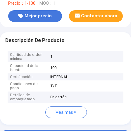
Precio：1-100
MOQ：1
Mejor precio
Contactar ahora
Descripción De Producto
Cantidad de orden
1
mínima
Capacidad de la
100
fuente
Certificación
INTERNAL
Condiciones de
T/T
pago
Detalles de
En cartón
empaquetado
Vea más