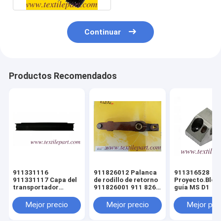
Continuar
Productos Recomendados
911331116
911826012 Palanca
911316528
911331117 Capa del
de rodillo de retorno
Proyecto.Bloq
transportador
911826001 911 826
guía MS D1
SULZER PARTES de
023 RS-Palanca
hilo
Mejor precio
Mejor precio
Mejor pre