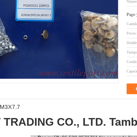
Número
Pago 
Cantid
Precio:
Detall
Tiempo
Condic
Capacid
/ M3X7.7
TRADING CO., LTD. Tambi