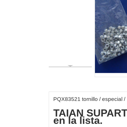
PQX83521 tornillo / especial 
TAIAN SUPART 
en la lista.