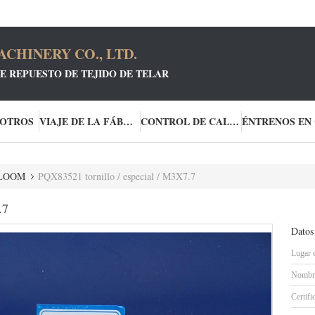
CHINERY CO., LTD.
E REPUESTO DE TEJIDO DE TELAR
SOTROS
VIAJE DE LA FÁBRICA
CONTROL DE CALIDAD
T LOOM
PQX83521 tornillo / especial / M3X7.7
.7
Datos
Lugar 
Nombre
Certifi