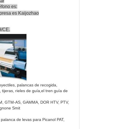
ar
fono es:
presa es Kaijozhao
29/CE.
oyectiles, palancas de recogida,
ijeras, rieles de guía,el tren guía de
ol GTM, GTM-AS, GAMMA, DOR HTV, PTV,
gnone Smit
, palanca de levas para Picanol PAT,