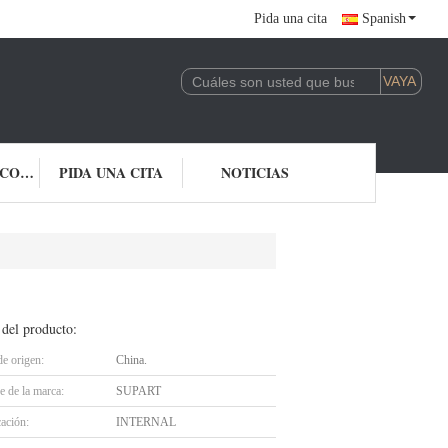
Pida una cita
Spanish
ÉNTRENOS EN CONTACTO CON
PIDA UNA CITA
NOTICIAS
 del producto:
de origen:
China.
 de la marca:
SUPART
cación:
INTERNAL