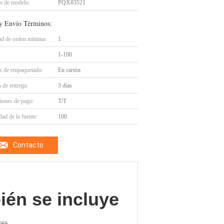
 de modelo:
PQX83521
y Envío Términos:
ad de orden mínima:
1
1-100
es de empaquetado:
En cartón
 de entrega:
3 días
iones de pago:
T/T
ad de la fuente:
100
Contacto
én se incluye