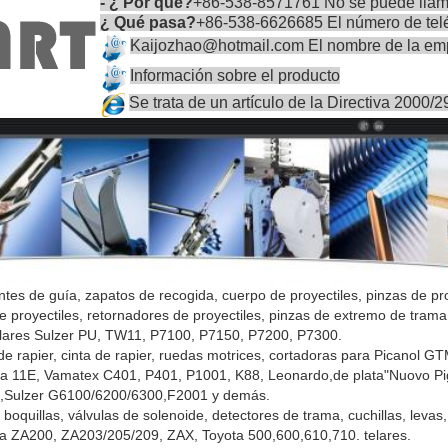
- ¿ Por qué?
+86-538-8571761 No se puede llam
¿ Qué pasa?
+86-538-6626685 El número de telé
Kaijozhao@hotmail.com El nombre de la em
Información sobre el producto
Se trata de un artículo de la Directiva 2000/
ntes de guía, zapatos de recogida, cuerpo de proyectiles, pinzas de pr
 proyectiles, retornadores de proyectiles, pinzas de extremo de trama, t
telares Sulzer PU, TW11, P7100, P7150, P7200, P7300.
s de rapier, cinta de rapier, ruedas motrices, cortadoras para Pican
 11E, Vamatex C401, P401, P1001, K88, Leonardo,de plata"Nuovo Pi
Sulzer G6100/6200/6300,F2001 y demás.
boquillas, válvulas de solenoide, detectores de trama, cuchillas, levas
a ZA200, ZA203/205/209, ZAX, Toyota 500,600,610,710. telares.