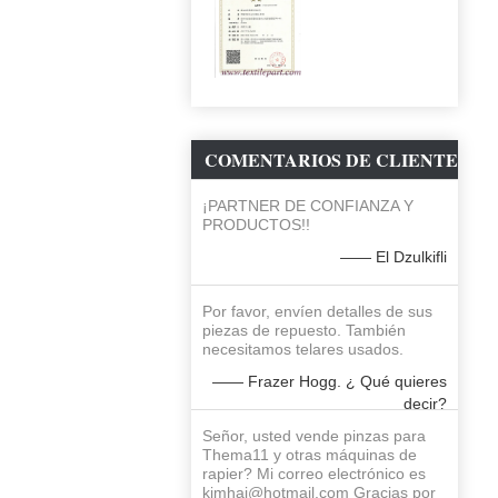
COMENTARIOS DE CLIENTE
¡PARTNER DE CONFIANZA Y
PRODUCTOS!!
—— El Dzulkifli
Por favor, envíen detalles de sus
piezas de repuesto. También
necesitamos telares usados.
—— Frazer Hogg. ¿ Qué quieres
decir?
Señor, usted vende pinzas para
Thema11 y otras máquinas de
rapier? Mi correo electrónico es
kimhai@hotmail.com Gracias por