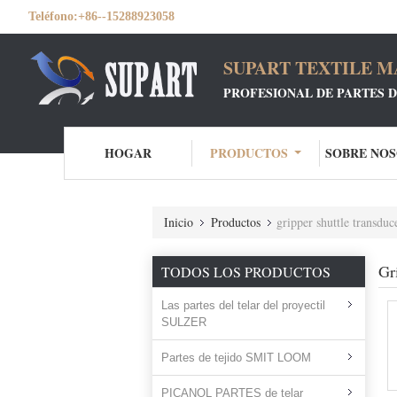
Teléfono:
+86--15288923058
SUPART TEXTILE MA
PROFESIONAL DE PARTES D
HOGAR
PRODUCTOS
SOBRE NO
Inicio
Productos
gripper shuttle transduc
Gr
TODOS LOS PRODUCTOS
Las partes del telar del proyectil
SULZER
Partes de tejido SMIT LOOM
PICANOL PARTES de telar