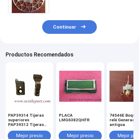
productos.
Continuar
Productos Recomendados
PAP39314 Tijeras
PLACA
74546E Boquill
superiores
LMG6382QHFR
relé Generació
PAP39312 Tijeras
antigua
inferiores SMIT
TP600
Mejor precio
Mejor precio
Mejor pre