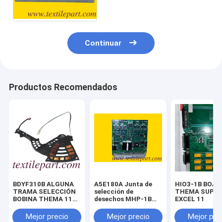
de telar
Continuar
Productos Recomendados
BDYF310B ALGUNA
A5E180A Junta de
HIO3-1B BOARD
TRAMA SELECCIÓN
selección de
THEMA SUPE
BOBINA THEMA 11E
desechos MHP-1B
EXCEL 11
SE
PROMATECH
THEMA11E
Mejor precio
Mejor precio
Mejor pre