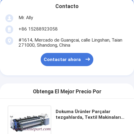
Contacto
Mr. Ally
+86 15288923058
#1614, Mercado de Guangcai, calle Lingshan, Taian
271000, Shandong, China
Contactar ahora
Obtenga El Mejor Precio Por
Dokuma Ürünler Parçalar
tezgahlarda, Textil Makinaları
Parçaları y otras partes de las
máquinas de tejer.