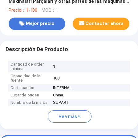
Makinaları Parçaları y otras partes de las máquinas
de tejer.
Precio：1-100
MOQ：1
Mejor precio
Contactar ahora
Descripción De Producto
Cantidad de orden
1
mínima
Capacidad de la
100
fuente
Certificación
INTERNAL
Lugar de origen
China.
Nombre de la marca
SUPART
Vea más